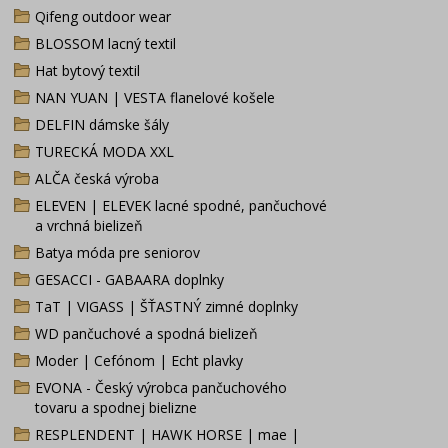
Qifeng outdoor wear
BLOSSOM lacný textil
Hat bytový textil
NAN YUAN | VESTA flanelové košele
DELFIN dámske šály
TURECKÁ MODA XXL
ALČA česká výroba
ELEVEN | ELEVEK lacné spodné, pančuchové
a vrchná bielizeň
Batya móda pre seniorov
GESACCI - GABAARA doplnky
TaT | VIGASS | ŠŤASTNÝ zimné doplnky
WD pančuchové a spodná bielizeň
Moder | Cefónom | Echt plavky
EVONA - Český výrobca pančuchového
tovaru a spodnej bielizne
RESPLENDENT | HAWK HORSE | mae |