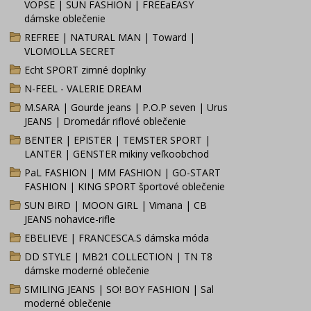
VOPSE | SUN FASHION | FREEaEASY
dámske oblečenie
REFREE | NATURAL MAN | Toward |
VLOMOLLA SECRET
Echt SPORT zimné doplnky
N-FEEL - VALERIE DREAM
M.SARA | Gourde jeans | P.O.P seven | Urus
JEANS | Dromedár riflové oblečenie
BENTER | EPISTER | TEMSTER SPORT |
LANTER | GENSTER mikiny veľkoobchod
PaL FASHION | MM FASHION | GO-START
FASHION | KING SPORT športové oblečenie
SUN BIRD | MOON GIRL | Vimana | CB
JEANS nohavice-rifle
EBELIEVE | FRANCESCA.S dámska móda
DD STYLE | MB21 COLLECTION | TN T8
dámske moderné oblečenie
SMILING JEANS | SO! BOY FASHION | Sal
moderné oblečenie