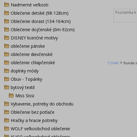
Nadmerné veľkosti
Oblečenie detské (98-128cm)
Oblečenie dorast (134-164cm)
Oblečenie dojčenské (0m-92cm)
DISNEY licenčné motívy
oblečenie pánske
oblečenie dievčenské
oblečenie chlapčenské
>
TOVAR
Bunda z
doplnky módy
Obuv - Topánky
bytový textil
Miss Sissi
Vybavenie, potreby do obchodu
Oblečenie bez potlače
Hračky a hracie potreby
WOLF veľkoobchod oblečenie
KUGO veľkoobchod oblečenie