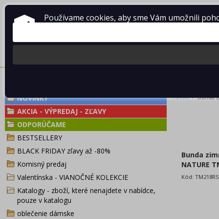
Používame cookies, aby sme Vám umožnili pohod
O firme Vladimír MANDA
ako nakupovať
Obchodné po
BUNDA ZIMNÁ
>
NOVINKY
TOVAR
Bunda z
AKCIA - VÝPREDAJ - ZĽAVY
ODPORÚČAME
BESTSELLERY
BLACK FRIDAY zľavy až -80%
Bunda zim
Komisný predaj
NATURE T
Valentínska - VIANOČNÉ KOLEKCIE
Kód:
TM218RS
Katalogy - zboží, které nenajdete v nabídce,
pouze v katalogu
oblečenie dámske