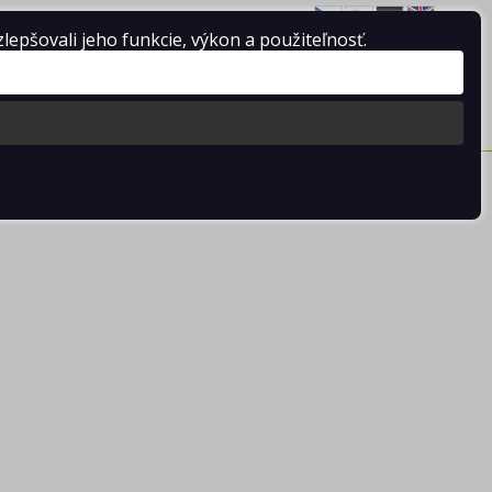
pšovali jeho funkcie, výkon a použiteľnosť.
Prihlásiť sa
/
Registrácia
0 ks / 0.00 €
8RSB-5502