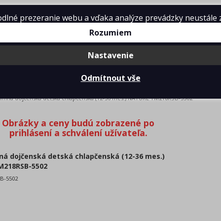
lné prezeranie webu a vďaka analýze prevádzky neustále zle
dmienky
Kontakt
Rozumiem
Nastavenie
Odmítnout vše
 DOJČENSKÁ DETSKÁ CHLAPČENSKÁ (12-36 MES.) NATURE TM21
imná dojčenská detská chlapčenská (12-36 mes.) NATURE TM218RSB-5502
ná dojčenská detská chlapčenská (12-36 mes.)
M218RSB-5502
B-5502