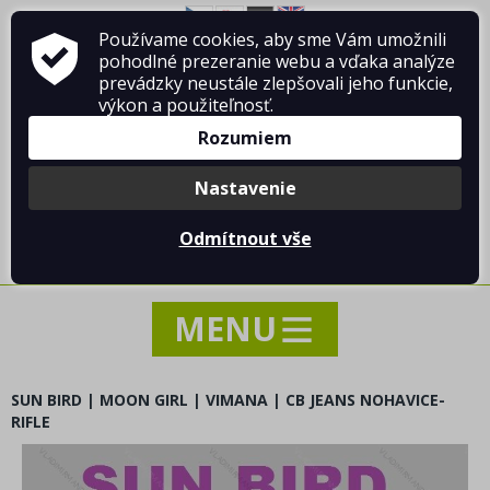
Používame cookies, aby sme Vám umožnili
O firme Vladimír MANDA
ako nakupovať
pohodlné prezeranie webu a vďaka analýze
Obchodné podmienky
Kontakt
prevádzky neustále zlepšovali jeho funkcie,
výkon a použiteľnosť.
Rozumiem
Nastavenie
Prihlásiť sa
/
Registrácia
Odmítnout vše
0 ks / 0.00 €
SUN BIRD | MOON GIRL | VIMANA | CB JEANS NOHAVICE-
RIFLE
NOVINKY
AKCIA - VÝPREDAJ - ZĽAVY