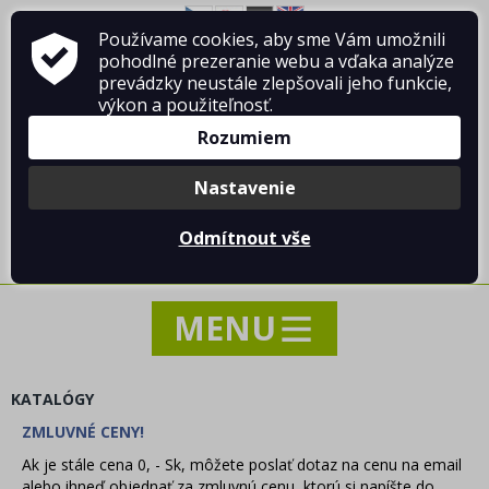
Používame cookies, aby sme Vám umožnili
O firme Vladimír MANDA
ako nakupovať
pohodlné prezeranie webu a vďaka analýze
Obchodné podmienky
Kontakt
prevádzky neustále zlepšovali jeho funkcie,
výkon a použiteľnosť.
Rozumiem
Nastavenie
Prihlásiť sa
/
Registrácia
Odmítnout vše
0 ks / 0.00 €
KATALÓGY
ZMLUVNÉ CENY!
NOVINKY
Ak je stále cena 0, - Sk, môžete poslať dotaz na cenu na email
AKCIA - VÝPREDAJ - ZĽAVY
alebo ihneď objednať za zmluvnú cenu, ktorú si napíšte do