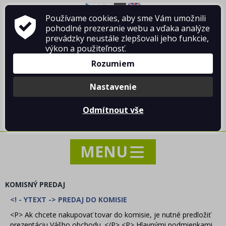
Používame cookies, aby sme Vám umožnili
O firme Vladimír MANDA
ako nakupovať
pohodlné prezeranie webu a vďaka analýze
Obchodné podmienky
Kontakt
prevádzky neustále zlepšovali jeho funkcie,
výkon a použiteľnosť.
Rozumiem
Nastavenie
Prihlásiť sa
/
Registrácia
Odmítnout vše
0 ks / 0.00 €
KOMISNÝ PREDAJ
<! - YTEXT -> PREDAJ DO KOMISIE
NOVINKY
<P> Ak chcete nakupovať tovar do komisie, je nutné predložiť
AKCIA - VÝPREDAJ - ZĽAVY
prezentáciu Vášho obchodu. </P> <P> Hlavnými podmienkami