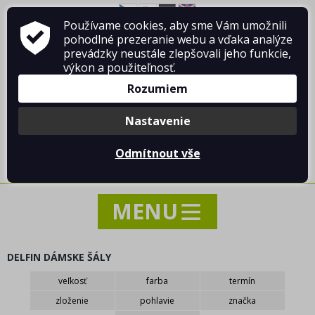
Používame cookies, aby sme Vám umožnili
O firme Vladimír MANDA
ako nakupovať
pohodlné prezeranie webu a vďaka analýze
Obchodné podmienky
Kontakt
prevádzky neustále zlepšovali jeho funkcie,
výkon a použiteľnosť.
Rozumiem
Nastavenie
Prihlásiť sa
/
Registrácia
Odmítnout vše
0 ks / 0.00 €
DELFIN DÁMSKE ŠÁLY
NOVINKY
veľkosť
farba
termín
AKCIA - VÝPREDAJ - ZĽAVY
zloženie
pohlavie
značka