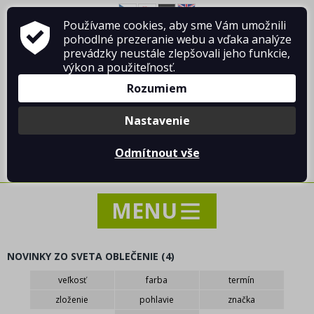
Používame cookies, aby sme Vám umožnili
O firme Vladimír MANDA
ako nakupovať
pohodlné prezeranie webu a vďaka analýze
Obchodné podmienky
Kontakt
prevádzky neustále zlepšovali jeho funkcie,
výkon a použiteľnosť.
Rozumiem
Nastavenie
Prihlásiť sa
/
Registrácia
Odmítnout vše
0 ks / 0.00 €
NOVINKY ZO SVETA OBLEČENIE
(4)
NOVINKY
veľkosť
farba
termín
AKCIA - VÝPREDAJ - ZĽAVY
zloženie
pohlavie
značka