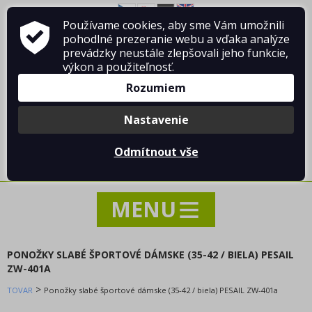
Používame cookies, aby sme Vám umožnili
O firme Vladimír MANDA
ako nakupovať
pohodlné prezeranie webu a vďaka analýze
Obchodné podmienky
Kontakt
prevádzky neustále zlepšovali jeho funkcie,
výkon a použiteľnosť.
Rozumiem
Nastavenie
Prihlásiť sa
/
Registrácia
Odmítnout vše
0 ks / 0.00 €
PONOŽKY SLABÉ ŠPORTOVÉ DÁMSKE (35-42 / BIELA) PESAIL
ZW-401A
NOVINKY
>
TOVAR
Ponožky slabé športové dámske (35-42 / biela) PESAIL ZW-401a
AKCIA - VÝPREDAJ - ZĽAVY