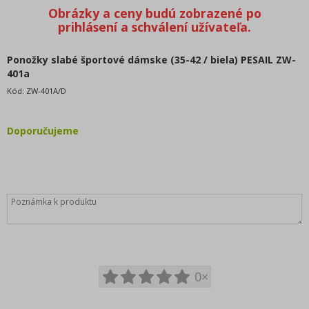
ODPORÚČAME
BESTSELLERY
BLACK FRIDAY zľavy až -80%
Komisný predaj
Ponožky slabé športové dámske (35-42 / biela) PESAIL ZW-
401a
Valentínska - VIANOČNÉ KOLEKCIE
Kód:
ZW-401A/D
Katalogy - zboží, které nenajdete v nabídce, pouze v
katalogu
oblečenie dámske
Doporučujeme
Nadmerné veľkosti
Oblečenie detské (98-128cm)
Oblečenie dorast (134-164cm)
Oblečenie dojčenské (0m-92cm)
DISNEY licenčné motívy
oblečenie pánske
oblečenie dievčenské
0×
oblečenie chlapčenské
doplnky módy