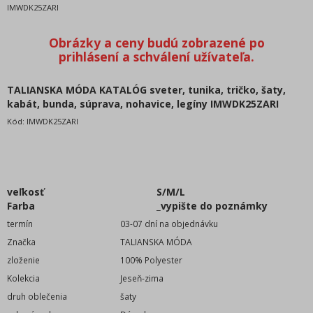
Tielka a topy
IMWDK25ZARI
tuniky
župany
Extravagantná móda
Nadmerné veľkosti
TALIANSKA MÓDA KATALÓG sveter, tunika, tričko, šaty,
Oblečenie detské (98-128cm)
kabát, bunda, súprava, nohavice, legíny IMWDK25ZARI
Oblečenie dorast (134-164cm)
Kód:
IMWDK25ZARI
Oblečenie dojčenské (0m-92cm)
DISNEY licenčné motívy
oblečenie pánske
veľkosť
S/M/L
oblečenie dievčenské
Farba
_vypište do poznámky
oblečenie chlapčenské
termín
03-07 dní na objednávku
doplnky módy
Značka
TALIANSKA MÓDA
Obuv - Topánky
zloženie
100% Polyester
bytový textil
Kolekcia
Jeseň-zima
Vybavenie, potreby do obchodu
druh oblečenia
šaty
Oblečenie bez potlače