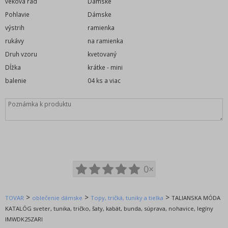
veková rad
Dámske
Hračky a hracie potreby
Pohlavie
Dámske
WOLF veľkoobchod oblečenie
výstrih
ramienka
KUGO veľkoobchod oblečenie
rukávy
na ramienka
SETINO veľkoobchod oblečenie
Druh vzoru
kvetovaný
TV MANIA - licenčné oblečenie
Dĺžka
krátke - mini
Suncity veľkoobchod oblečenie
balenie
04 ks a viac
EPlus - licenčné oblečenie
GLO-STORY veľkoobchod oblečenie
TALIANSKA MÓDA veľkoobchod
AURA.VIA ponožky
Fossy ponožky, legíny
NOVIA
0×
RE-DRESS FASHION | MISS CURRY jeans wear
CCG PERFECT dámska móda
>
>
>
TOVAR
oblečenie dámske
Topy, tričká, tuniky a tielka
TALIANSKA MÓDA
BOXER spodná bielizeň
KATALÓG sveter, tunika, tričko, šaty, kabát, bunda, súprava, nohavice, legíny
Poľská lacná výroba
IMWDK25ZARI