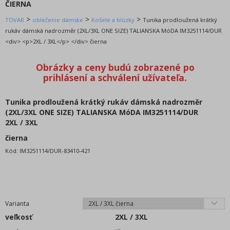
Blúzky dlhý rukáv
ČIERNA
Tuniky košeľové trojštvrťové krátky rukáv
>
>
>
TOVAR
oblečenie dámske
Košele a blúzky
Tunika prodloužená krátký
Tuniky košeľové dlhý rukáv
rukáv dámská nadrozměr (2XL/3XL ONE SIZE) TALIANSKA MóDA IM3251114/DUR
<div> <p>2XL / 3XL</p> </div> čierna
Blúzky krátky rukáv
Kraťasy a šortky
Mikiny a cardigany
Nočná bielizeň
overaly
Tunika prodloužená krátký rukáv dámská nadrozměr
(2XL/3XL ONE SIZE) TALIANSKA MóDA IM3251114/DUR
Plavky
2XL / 3XL
Súpravy
čierna
Spodná a pančuchové bielizeň
Kód:
IM3251114/DUR-83410-421
sukňa
Svetre a cardigany
šaty
Tepláky a legíny
Varianta
Topy, tričká, tuniky a tielka
veľkosť
2XL / 3XL
župany