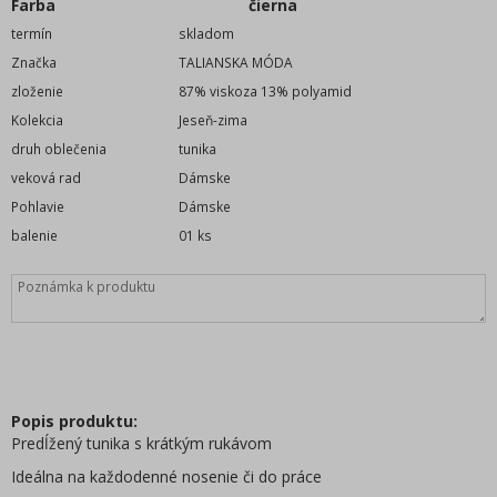
Farba
čierna
Extravagantná móda
termín
skladom
Nadmerné veľkosti
Značka
TALIANSKA MÓDA
Oblečenie detské (98-128cm)
zloženie
87% viskoza 13% polyamid
Oblečenie dorast (134-164cm)
Kolekcia
Jeseň-zima
Oblečenie dojčenské (0m-92cm)
druh oblečenia
tunika
DISNEY licenčné motívy
veková rad
Dámske
oblečenie pánske
Pohlavie
Dámske
oblečenie dievčenské
balenie
01 ks
oblečenie chlapčenské
doplnky módy
Obuv - Topánky
bytový textil
Vybavenie, potreby do obchodu
Oblečenie bez potlače
Popis produktu:
Hračky a hracie potreby
Predĺžený tunika s krátkým rukávom
WOLF veľkoobchod oblečenie
Ideálna na každodenné nosenie či do práce