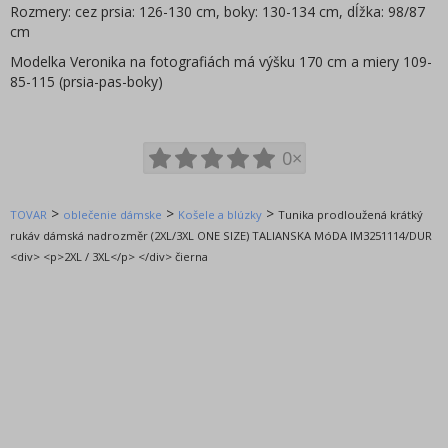
KUGO veľkoobchod oblečenie
Rozmery: cez prsia: 126-130 cm, boky: 130-134 cm, dĺžka: 98/87
SETINO veľkoobchod oblečenie
cm
TV MANIA - licenčné oblečenie
Modelka Veronika na fotografiách má výšku 170 cm a miery 109-
85-115 (prsia-pas-boky)
Suncity veľkoobchod oblečenie
EPlus - licenčné oblečenie
GLO-STORY veľkoobchod oblečenie
0×
TALIANSKA MÓDA veľkoobchod
AURA.VIA ponožky
>
>
>
TOVAR
Fossy ponožky, legíny
oblečenie dámske
Košele a blúzky
Tunika prodloužená krátký
rukáv dámská nadrozměr (2XL/3XL ONE SIZE) TALIANSKA MóDA IM3251114/DUR
NOVIA
<div> <p>2XL / 3XL</p> </div> čierna
RE-DRESS FASHION | MISS CURRY jeans wear
CCG PERFECT dámska móda
BOXER spodná bielizeň
Poľská lacná výroba
WANDENG | Tovať - LINTEBOB | DUNAUONE | HLF |
Harpie | HARFIA seniorská móda
Qifeng outdoor wear