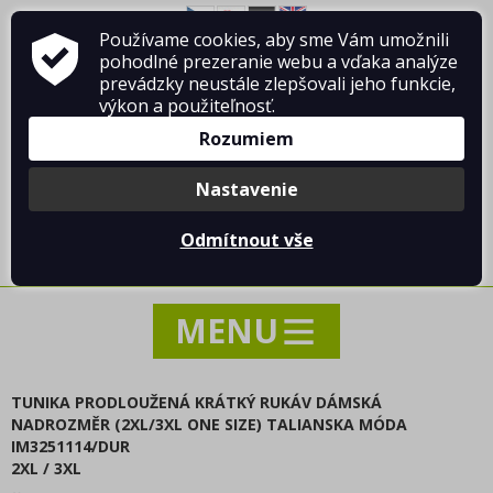
ODPORÚČAME
BESTSELLERY
Používame cookies, aby sme Vám umožnili
O firme Vladimír MANDA
ako nakupovať
pohodlné prezeranie webu a vďaka analýze
BLACK FRIDAY zľavy až -80%
Obchodné podmienky
Kontakt
prevádzky neustále zlepšovali jeho funkcie,
Komisný predaj
výkon a použiteľnosť.
Valentínska - VIANOČNÉ KOLEKCIE
Rozumiem
Katalogy - zboží, které nenajdete v nabídce, pouze v
katalogu
Nastavenie
oblečenie dámske
Prihlásiť sa
/
Registrácia
_Maskáčová kolekcia oblečenia
Odmítnout vše
0 ks / 0.00 €
_Neonová kolekcia oblečenia
_Proužkovaná kolekcia oblečenia
Bundy, kabáty, vesty a saka
Nohavice a džínsy
Košele a blúzky
TUNIKA PRODLOUŽENÁ KRÁTKÝ RUKÁV DÁMSKÁ
košele klasik
NADROZMĚR (2XL/3XL ONE SIZE) TALIANSKA MÓDA
košele predĺžená
IM3251114/DUR
2XL / 3XL
šaty košeľové